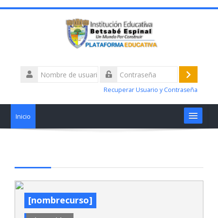
Nombre
de
Acceder
Contraseña
usuario
Recuperar Usuario y Contraseña
Inicio
Materias
Talleres alertas académicas
¿Tiene Dificultades?
[nombrecurso]
Nosotros