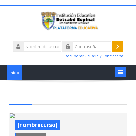
Nombre
de
Acceder
Contraseña
usuario
Recuperar Usuario y Contraseña
Inicio
Materias
Talleres alertas académicas
¿Tiene Dificultades?
[nombrecurso]
Nosotros