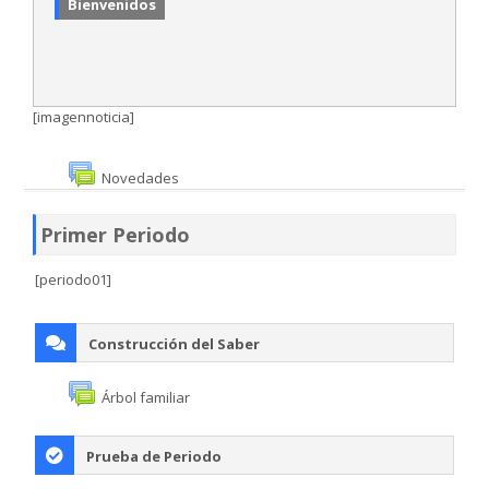
Bienvenidos
SIEPE
WhatsApp Institucional
[imagennoticia]
Estudiantes
Novedades
Búsqueda
Primer Periodo
Enviar
[periodo01]
Construcción del Saber
Árbol familiar
Prueba de Periodo