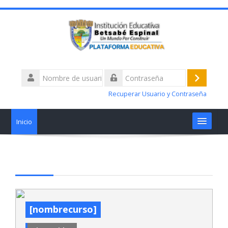
Nombre
de
Acceder
Contraseña
usuario
Recuperar Usuario y Contraseña
Inicio
Materias
Talleres alertas académicas
¿Tiene Dificultades?
[nombrecurso]
Nosotros