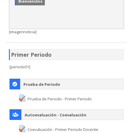
Bienvenidos
SIEPE
WhatsApp Institucional
[imagennoticia]
Estudiantes
Primer Periodo
Búsqueda
Enviar
[periodo01]
Prueba de Periodo
Prueba de Periodo - Primer Periodo
Autoevaluación - Coevaluación
Coevaluación - Primer Periodo Docente