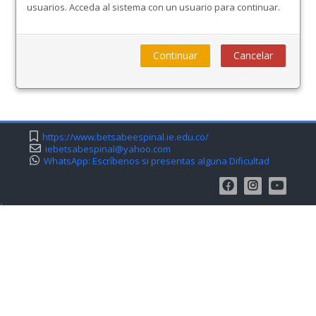
usuarios. Acceda al sistema con un usuario para continuar.
SIEPE
WhatsApp Institucional
Estudiantes
Búsqueda
https://www.betsabeespinal.ie.edu.co/
iebetsabespinal@yahoo.com
Enviar
WhatsApp: Escríbenos si presentas alguna Dificultad
-