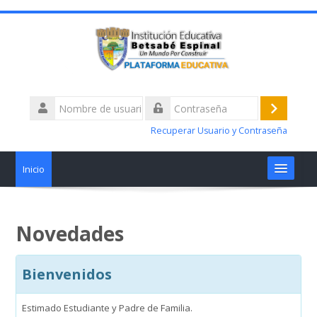
Nombre
de
Acceder
Contraseña
usuario
Recuperar Usuario y Contraseña
Inicio
Materias
Novedades
Talleres alertas académicas
Bienvenidos
¿Tiene Dificultades?
Estimado Estudiante y Padre de Familia.
Nosotros