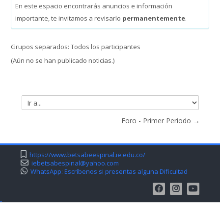
En este espacio encontrarás anuncios e información
importante, te invitamos a revisarlo
permanentemente
.
SIEPE
Grupos separados: Todos los participantes
WhatsApp Institucional
(Aún no se han publicado noticias.)
Estudiantes
Búsqueda
Ir
Enviar
a...
Foro - Primer Periodo →
https://www.betsabeespinal.ie.edu.co/
iebetsabespinal@yahoo.com
WhatsApp: Escríbenos si presentas alguna Dificultad
-