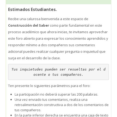
Estimados Estudiantes.
SIEPE
Recibe una calurosa bienvenida a este espacio de
Construcción del Saber
como parte fundamental en este
WhatsApp Institucional
proceso académico que ahora inicias, te invitamos aprovechar
este foro abierto para expresar los conocimiento aprendidos y
Estudiantes
responder mínimo a dos compañeros sus comentarios
Búsqueda
adicional puedes realizar cualquier pregunta o inquietud que
Enviar
surja en el desarrollo de la clase.
Tus inquietudes pueden ser resueltas por el d
ocente o tus compañeros.
Ten presente lo siguientes parámetros para el foro:
La participación no deberá superar las 200 palabras.
Una vez enviado tus comentarios, realiza una
retroalimentación constructiva a dos de los comentarios de
tus compañeros.
En la parte inferior derecha se encuentra una caja de texto