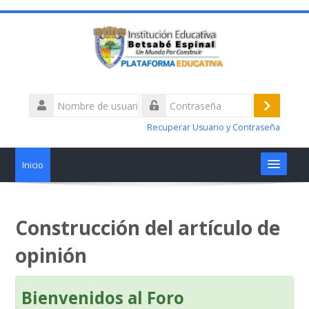
Nombre
de
Acceder
Contraseña
usuario
Recuperar Usuario y Contraseña
Inicio
Materias
Construcción del artículo de
Talleres alertas académicas
opinión
¿Tiene Dificultades?
Bienvenidos al Foro
Nosotros