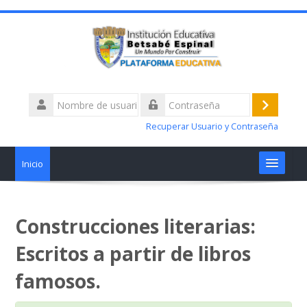
Nombre
de
Acceder
Contraseña
usuario
Recuperar Usuario y Contraseña
Inicio
Materias
Construcciones literarias:
Talleres alertas académicas
Escritos a partir de libros
¿Tiene Dificultades?
famosos.
Nosotros