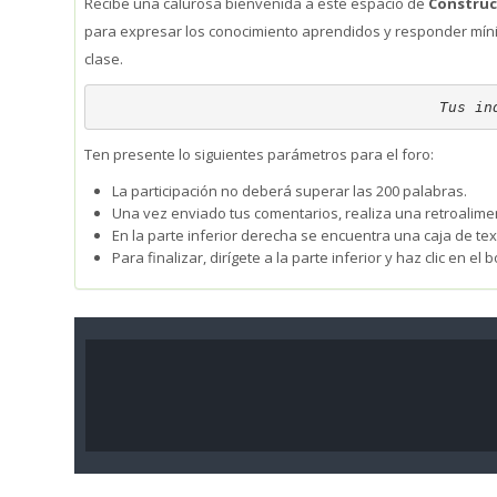
Recibe una calurosa bienvenida a este espacio de
Construc
para expresar los conocimiento aprendidos y responder míni
clase.
Tus in
Ten presente lo siguientes parámetros para el foro:
La participación no deberá superar las 200 palabras.
Una vez enviado tus comentarios, realiza una retroalime
En la parte inferior derecha se encuentra una caja de texto
Para finalizar, dirígete a la parte inferior y haz clic en e