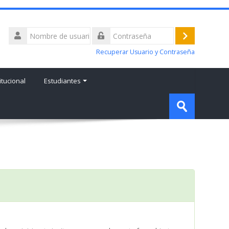
Nombre
de
Acceder
Contraseña
usuario
Recuperar Usuario y Contraseña
tucional
Estudiantes
Búsqueda
Enviar