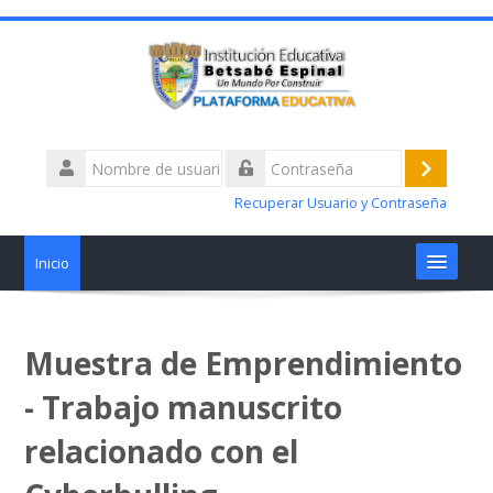
Nombre
de
Acceder
Contraseña
usuario
Recuperar Usuario y Contraseña
Inicio
Materias
Muestra de Emprendimiento
Talleres alertas académicas
- Trabajo manuscrito
¿Tiene Dificultades?
relacionado con el
Nosotros