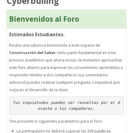
Cyberbulling
SIEPE
Bienvenidos al Foro
WhatsApp Institucional
Estimados Estudiantes.
Recibe una calurosa bienvenida a este espacio de
Estudiantes
Construcción del Saber
como parte fundamental en este
Búsqueda
proceso académico que ahora inicias, te invitamos aprovechar
Enviar
este foro abierto para expresar los conocimiento aprendidos y
responder mínimo a dos compañeros sus comentarios
adicional puedes realizar cualquier pregunta o inquietud que
surja en el desarrollo de la clase.
Tus inquietudes pueden ser resueltas por el d
ocente o tus compañeros.
Ten presente lo siguientes parámetros para el foro:
La participación no deberá superar las 200 palabras.