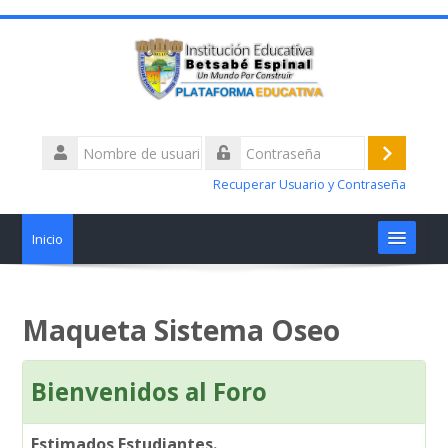
Nombre
de
Acceder
Contraseña
usuario
Recuperar Usuario y Contraseña
Inicio
Materias
Maqueta Sistema Oseo
Talleres alertas académicas
Bienvenidos al Foro
¿Tiene Dificultades?
Estimados Estudiantes.
Nosotros