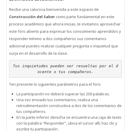
Recibe una calurosa bienvenida a este espacio de
SIEPE
Construcción del Saber
como parte fundamental en este
proceso académico que ahora inicias, te invitamos aprovechar
WhatsApp Institucional
este foro abierto para expresar los conocimiento aprendidos y
responder mínimo a dos compañeros sus comentarios
Estudiantes
adicional puedes realizar cualquier pregunta o inquietud que
surja en el desarrollo de la clase.
Búsqueda
Enviar
Tus inquietudes pueden ser resueltas por el d
ocente o tus compañeros.
Ten presente lo siguientes parámetros para el foro:
La participación no deberá superar las 200 palabras.
Una vez enviado tus comentarios, realiza una
retroalimentación constructiva a dos de los comentarios de
tus compañeros.
En la parte inferior derecha se encuentra una caja de texto
con la palabra "Responder", ubica el cursor allí, haz clic y
escribe tu participación.