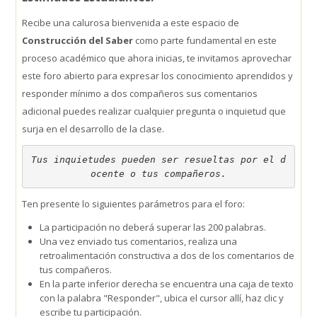
Recibe una calurosa bienvenida a este espacio de
SIEPE
Construcción del Saber
como parte fundamental en este
proceso académico que ahora inicias, te invitamos aprovechar
WhatsApp Institucional
este foro abierto para expresar los conocimiento aprendidos y
responder mínimo a dos compañeros sus comentarios
Estudiantes
adicional puedes realizar cualquier pregunta o inquietud que
surja en el desarrollo de la clase.
Búsqueda
Enviar
Tus inquietudes pueden ser resueltas por el d
ocente o tus compañeros.
Ten presente lo siguientes parámetros para el foro:
La participación no deberá superar las 200 palabras.
Una vez enviado tus comentarios, realiza una
retroalimentación constructiva a dos de los comentarios de
tus compañeros.
En la parte inferior derecha se encuentra una caja de texto
con la palabra "Responder", ubica el cursor allí, haz clic y
escribe tu participación.