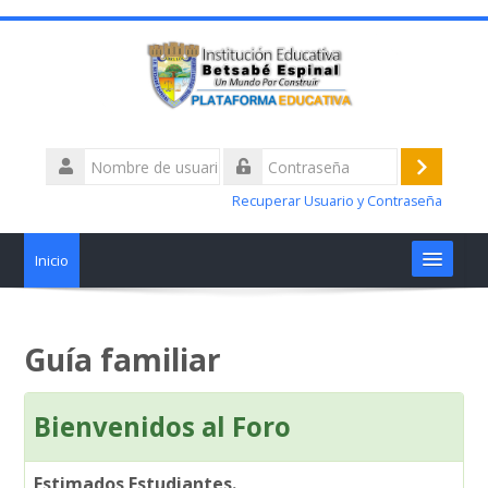
Nombre
de
Acceder
Contraseña
usuario
Recuperar Usuario y Contraseña
Inicio
Materias
Guía familiar
Talleres alertas académicas
Bienvenidos al Foro
¿Tiene Dificultades?
Estimados Estudiantes.
Nosotros