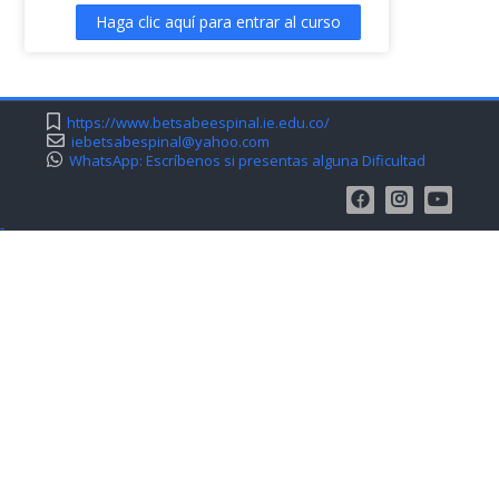
Haga clic aquí para entrar al curso
SIEPE
WhatsApp Institucional
https://www.betsabeespinal.ie.edu.co/
iebetsabespinal@yahoo.com
WhatsApp: Escríbenos si presentas alguna Dificultad
Estudiantes
Búsqueda
-
Enviar