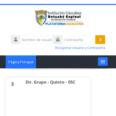
Nombre
de
Acceder
Contraseña
usuario
Recuperar Usuario y Contraseña
Página Principal
Materias
Dir. Grupo - Quinto - 05C
Talleres alertas académicas
¿Tiene Dificultades?
Nosotros