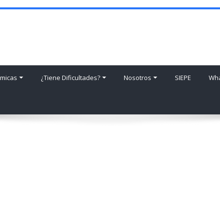
émicas
¿Tiene Dificultades?
Nosotros
SIEPE
Wha