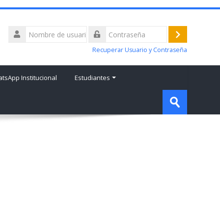
Nombre
de
Acceder
Contraseña
usuario
Recuperar Usuario y Contraseña
tsApp Institucional
Estudiantes
Búsqueda
Enviar