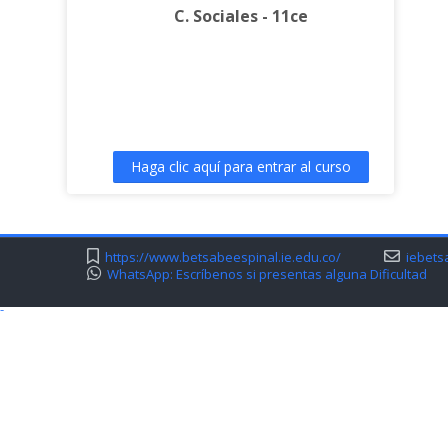
C. Sociales - 11ce
Haga clic aquí para entrar al curso
https://www.betsabeespinal.ie.edu.co/
iebet
WhatsApp: Escríbenos si presentas alguna Dificultad
-